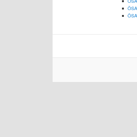
ÖSA 
ÖSA 
ÖSA 