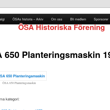
lgi
ÖSAs historia – Arkiv
Om oss
Bli medlem
Sponsorer
ÖSA Historiska Förening
 650 Planteringsmaskin 1
ÖSA 650 Planteringsmaskin
ma kategori: