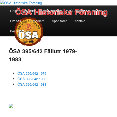
Huvudmeny
ÖSA Historiska Förening
Hem
Nyheter
ÖSA Nostalgi
ÖSAs historia – Arkiv
Hoppa
Om oss
Bli medlem
Sponsorer
Kontakt
till
Beställning
huvudinnehåll
ÖSA 395/642 Fällutr 1979-
1983
ÖSA 395/642 1979
ÖSA 395/642 1980
ÖSA 395/642 1983