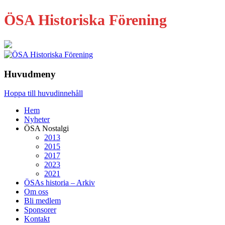
ÖSA Historiska Förening
Huvudmeny
Hoppa till huvudinnehåll
Hem
Nyheter
ÖSA Nostalgi
2013
2015
2017
2023
2021
ÖSAs historia – Arkiv
Om oss
Bli medlem
Sponsorer
Kontakt