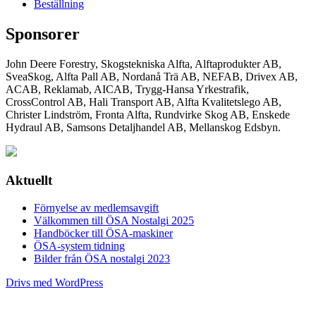
Beställning
Sponsorer
John Deere Forestry, Skogstekniska Alfta, Alftaprodukter AB,
SveaSkog, Alfta Pall AB, Nordanå Trä AB, NEFAB, Drivex AB,
ACAB, Reklamab, AICAB, Trygg-Hansa Yrkestrafik,
CrossControl AB, Hali Transport AB, Alfta Kvalitetslego AB,
Christer Lindström, Fronta Alfta, Rundvirke Skog AB, Enskede
Hydraul AB, Samsons Detaljhandel AB, Mellanskog Edsbyn.
Aktuellt
Förnyelse av medlemsavgift
Välkommen till ÖSA Nostalgi 2025
Handböcker till ÖSA-maskiner
ÖSA-system tidning
Bilder från ÖSA nostalgi 2023
Drivs med WordPress