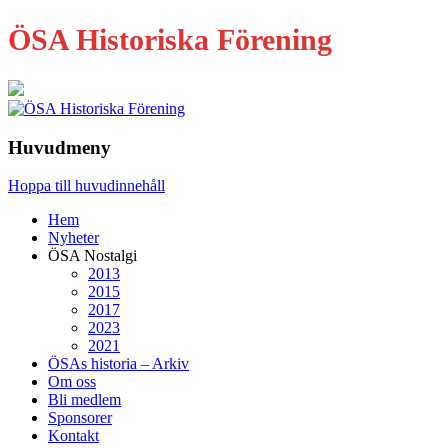
ÖSA Historiska Förening
Huvudmeny
Hoppa till huvudinnehåll
Hem
Nyheter
ÖSA Nostalgi
2013
2015
2017
2023
2021
ÖSAs historia – Arkiv
Om oss
Bli medlem
Sponsorer
Kontakt