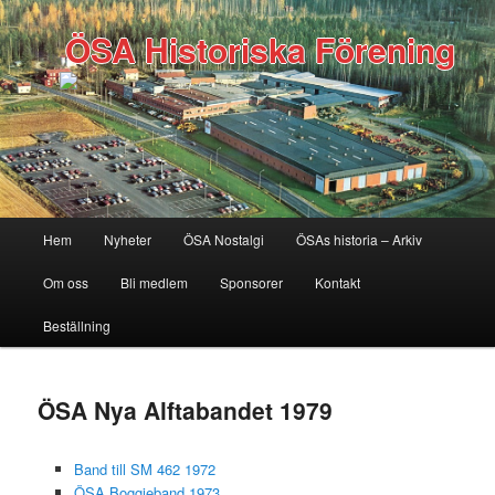
ÖSA Historiska Förening
Huvudmeny
Hem
Nyheter
ÖSA Nostalgi
ÖSAs historia – Arkiv
Hoppa
Om oss
Bli medlem
Sponsorer
Kontakt
till
Beställning
huvudinnehåll
ÖSA Nya Alftabandet 1979
Band till SM 462 1972
ÖSA Boggieband 1973