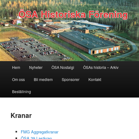
ÖSA Historiska Förening
Huvudmeny
Hem
Nyheter
ÖSA Nostalgi
ÖSAs historia – Arkiv
Hoppa
Om oss
Bli medlem
Sponsorer
Kontakt
till
Beställning
huvudinnehåll
Kranar
FMG Aggregatkranar
ÖSA 39 Lastkran