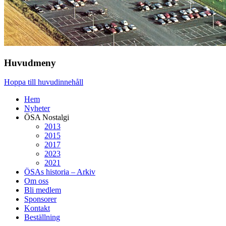
Huvudmeny
Hoppa till huvudinnehåll
Hem
Nyheter
ÖSA Nostalgi
2013
2015
2017
2023
2021
ÖSAs historia – Arkiv
Om oss
Bli medlem
Sponsorer
Kontakt
Beställning